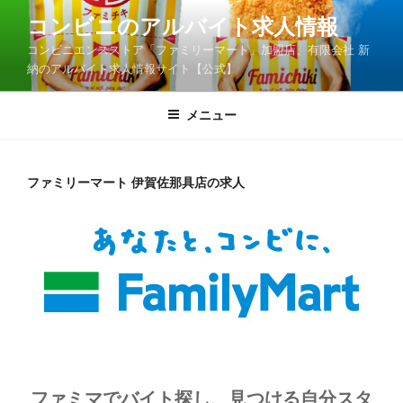
コ
コンビニのアルバイト求人情報
ン
コンビニエンスストア「ファミリーマート」加盟店、有限会社 新
テ
納のアルバイト求人情報サイト【公式】
ン
ツ
メニュー
へ
ス
キ
ッ
ファミリーマート 伊賀佐那具店の求人
プ
ファミマでバイト探し、見つける自分スタ