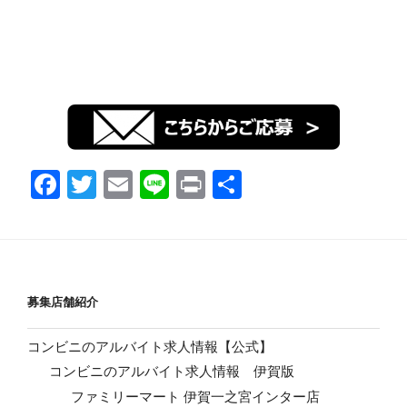
F
T
E
Li
Pr
共
a
wi
m
n
in
有
c
tt
ail
e
t
e
er
b
募集店舗紹介
o
コンビニのアルバイト求人情報【公式】
o
コンビニのアルバイト求人情報 伊賀版
k
ファミリーマート 伊賀一之宮インター店