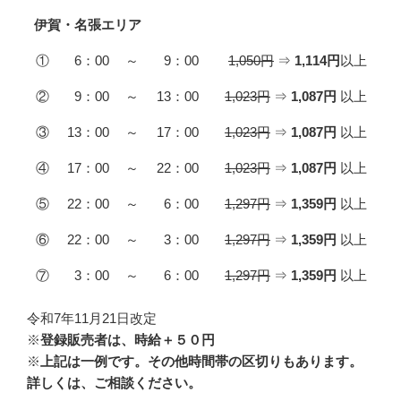
伊賀・名張エリア
①
6：00
～
9：00
1,050円
⇒
1,114円
以上
②
9：00
～
13：00
1,023円
⇒
1,087円
以上
③
13：00
～
17：00
1,023円
⇒
1,087円
以上
④
17：00
～
22：00
1,023円
⇒
1,087円
以上
⑤
22：00
～
6：00
1,297円
⇒
1,359円
以上
⑥
22：00
～
3：00
1,297円
⇒
1,359円
以上
⑦
3：00
～
6：00
1,297円
⇒
1,359円
以上
令和7年11月21日改定
※
登録販売者は、時給＋５０円
※
上記は一例です。その他時間帯の区切りもあります。
詳しくは、ご相談ください。