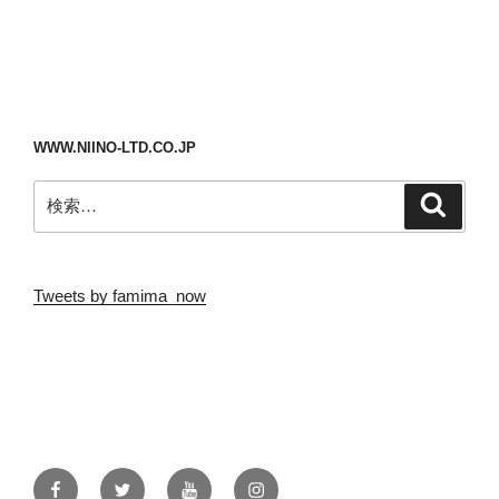
WWW.NIINO-LTD.CO.JP
検
検
索
索:
Tweets by famima_now
Facebook
Twitter
YouTube
Instagram